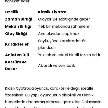
hareket eder.
Özellik
Klasik Tiyatro
Zaman Birliği
Olaylar 24 saat içinde geçer
Mekân Birliği
Tek bir mekânda sahnelenir
Olay Birliği
Ana olaydan sapılmaz
Soylu, yüce karakterler ön
Karakterler
plandadır
Anlatım Dili
Yüksek ve edebi bir dil tercih edilir
Kostüm ve
Abartılı ve sembolik
Dekor
Klasik tiyatroda oyuncu, karakterle değil, idealle
özdeşleşir. Bu yapı, oyuncunun disiplinli ve teknik
becerilerle donanmış olmasını gerektirir. Dolayısıyla