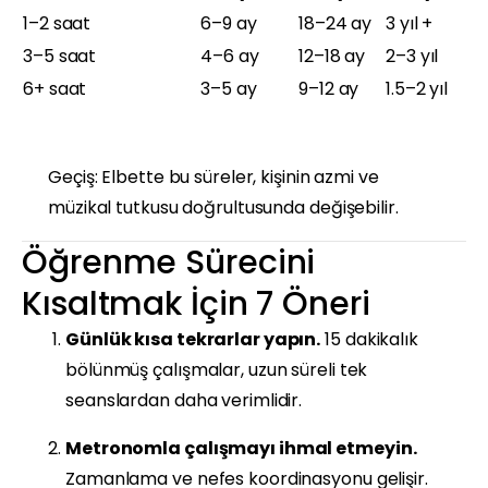
1–2 saat
6–9 ay
18–24 ay
3 yıl +
3–5 saat
4–6 ay
12–18 ay
2–3 yıl
6+ saat
3–5 ay
9–12 ay
1.5–2 yıl
Geçiş: Elbette bu süreler, kişinin azmi ve
müzikal tutkusu doğrultusunda değişebilir.
Öğrenme Sürecini
Kısaltmak İçin 7 Öneri
Günlük kısa tekrarlar yapın.
15 dakikalık
bölünmüş çalışmalar, uzun süreli tek
seanslardan daha verimlidir.
Metronomla çalışmayı ihmal etmeyin.
Zamanlama ve nefes koordinasyonu gelişir.