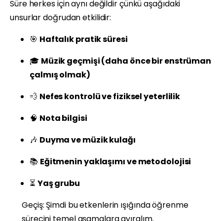
Süre herkes için aynı değildir çünkü aşağıdaki
unsurlar doğrudan etkilidir:
🎯
Haftalık pratik süresi
🎓
Müzik geçmişi (daha önce bir enstrüman
çalmış olmak)
💨
Nefes kontrolü ve fiziksel yeterlilik
🧠
Nota bilgisi
🎶
Duyma ve müzik kulağı
📚
Eğitmenin yaklaşımı ve metodolojisi
⏳
Yaş grubu
Geçiş: Şimdi bu etkenlerin ışığında öğrenme
sürecini temel aşamalara ayıralım.