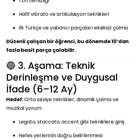
Ton temizliği
Hafif vibrato ve artikülasyon teknikleri
İlk Türkçe ve yabancı parçaları eksiksiz çalma
Düzenli çalışan bir öğrenci, bu dönemde 10’dan
fazla basit parça çalabilir.
🔵 3. Aşama: Teknik
Derinleşme ve Duygusal
İfade (6–12 Ay)
Hedef:
Orta seviye teknikler, dinamik çalma ve
müzikal yorum.
Legato, staccato, accent gibi tekniklere giriş
Nefes yerlerinin doğru belirlenmesi