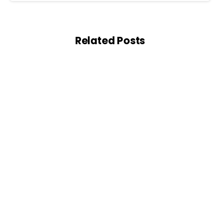
Related Posts
-
Saksafon
Soprano mu? Alto mu? Tenor mu? Saksafon
Seçimi Rehberi
Saksafon, cazdan klasik müziğe, funk’tan popa
kadar geniş bir repertuvara hitap eden büyüleyici