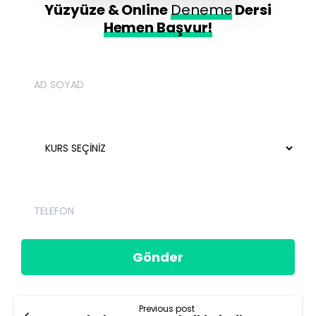
Yüzyüze
&
Online
Deneme
Dersi
Hemen Başvur!
Previous post