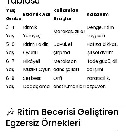
Tablosu
Yaş
Kullanılan
Etkinlik Adı
Kazanım
Grubu
Araçlar
3-4
Ritmik
Denge, ritim
Marakas, ziller
Yaş
Yürüyüş
duygusu
5-6
Ritim Taklit
Davul, el
Hafıza, dikkat,
Yaş
Oyunu
çırpma
işitsel ayrım
6-7
Hikâyeli
Metalofon,
İfade gücü, dil
Yaş
Müzikli Oyun
dans şalları
gelişimi
8-9
Serbest
Orff
Yaratıcılık,
Yaş
Doğaçlama
enstrümanları
özgüven
🎶 Ritim Becerisi Geliştiren
Egzersiz Örnekleri