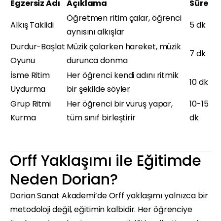
Egzersiz Adı
Açıklama
Süre
Öğretmen ritim çalar, öğrenci
Alkış Taklidi
5 dk
aynısını alkışlar
Durdur-Başlat
Müzik çalarken hareket, müzik
7 dk
Oyunu
durunca donma
İsme Ritim
Her öğrenci kendi adını ritmik
10 dk
Uydurma
bir şekilde söyler
Grup Ritmi
Her öğrenci bir vuruş yapar,
10-15
Kurma
tüm sınıf birleştirir
dk
Orff Yaklaşımı ile Eğitimde
Neden Dorian?
Dorian Sanat Akademi’de Orff yaklaşımı yalnızca bir
metodoloji değil, eğitimin kalbidir. Her öğrenciye